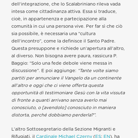
dell’integrazione, che lo Scalabriniano rileva vada
intesa come cittadinanza attiva. Essa si traduce,
cioè, in appartenenza e partecipazione alla
comunità in cui una persona vive. Per far sì che ciò
sia possibile, è necessaria una “cultura
dell’incontro”, come la definisce il Santo Padre.
Questa presuppone e richiede un’apertura all’altro,
al diverso. Non bisogna avere paura, rassicura P.
Baggio: “Solo una fede debole viene messa in
discussione”. E poi aggiunge:
“Tante volte siamo
partiti per annunciare il Vangelo da un continente
all’altro e oggi che ci viene offerta questa
opportunità di testimoniare Gesù con la vita vissuta
di fronte a quanti arrivano senza averlo mai
conosciuto, o [avendolo] conosciuto in maniera
distorta, perché dobbiamo perderla?”
.
L’altro Sottosegretario della Sezione Migranti e
Rifugiati, il
Cardinale Michael Czerny
(
ES
;
EN
), ha