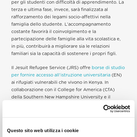
per gli studenti con difficoltà di apprendimento. La
terza e ultima fase, invece, sarà finalizzata al
rafforzamento dei legami socio-affettivi nella
famiglia dello studente. L’accompagnamento
costante favorirà il coinvolgimento e la
partecipazione delle famiglie alla vita scolastica e,
in più, contribuirà a migliorare sia le relazioni
familiari sia la capacità di sostenere i propri figli.
Il Jesuit Refugee Service (JRS) offre
borse di studio
per fornire accesso all’istruzione universitaria
(EN)
ai rifugiati vulnerabili che vivono in Kenya. In
collaborazione con il College for America (CfA)
della Southern New Hampshire University e il
Global Education Movement, il JRS sarà in grado di
offrire borse di studio, basate sul merito, a 21
individui di tutte le età e fedi. Dopo il diploma, gli
studenti verranno messi in contatto con le
Questo sito web utilizza i cookie
organizzazioni locali e internazionali, per svolgere