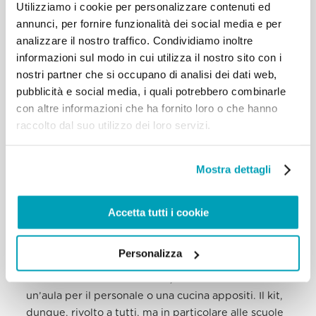
Utilizziamo i cookie per personalizzare contenuti ed
tre mesi di tirocinio in presenza e/o da remoto,
annunci, per fornire funzionalità dei social media e per
prima di iniziare il loro percorso di laurea. I
analizzare il nostro traffico. Condividiamo inoltre
destinatari delle borse di studio saranno quindi
informazioni sul modo in cui utilizza il nostro sito con i
tenuti a intraprendere programmi di laurea
nostri partner che si occupano di analisi dei dati web,
certificati CfA e incentrati sulla competenza in
pubblicità e social media, i quali potrebbero combinarle
Comunicazione ed Economia Aziendale. L’agenzia
con altre informazioni che ha fornito loro o che hanno
per i rifugiati favorisce, inoltre, il tutoraggio di
raccolto dal suo utilizzo dei loro servizi.
carriera e, al momento della laurea, ulteriori sussidi,
al fine di migliorare l’occupabilità dei beneficiari.
Mostra dettagli
L’Australian Catholic Religious Against Trafficking in
Humans, in collaborazione con Catholic Education
Accetta tutti i cookie
Melbourne e l’Arcidiocesi di Melbourne, ha
sviluppato un
kit di risorse
(EN), destinato alle
scuole, ma anche a luoghi di lavoro, parrocchie e
Personalizza
abitazioni, che incentivi la transizione verso un
ambiente libero da schiavitù, con la creazione di
un’aula per il personale o una cucina appositi. Il kit,
dunque, rivolto a tutti, ma in particolare alle scuole