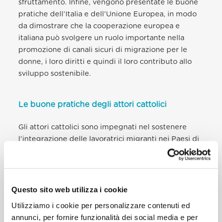
sfruttamento. Infine, vengono presentate le buone
pratiche dell’Italia e dell’Unione Europea, in modo
da dimostrare che la cooperazione europea e
italiana può svolgere un ruolo importante nella
promozione di canali sicuri di migrazione per le
donne, i loro diritti e quindi il loro contributo allo
sviluppo sostenibile.
Le buone pratiche degli attori cattolici
Gli attori cattolici sono impegnati nel sostenere
l’integrazione delle lavoratrici migranti nei Paesi di
accoglienza e prendersi cura di coloro che
ritornano nel loro Paese di origine. Di seguito alcuni
esempi del loro impegno.
Questo sito web utilizza i cookie
Nella città di Ferrol, in Spagna, presso l’officina
Utilizziamo i cookie per personalizzare contenuti ed
tessile della Caritas le donne migranti imparano i
annunci, per fornire funzionalità dei social media e per
segreti della sartoria, ma stringono anche legami e