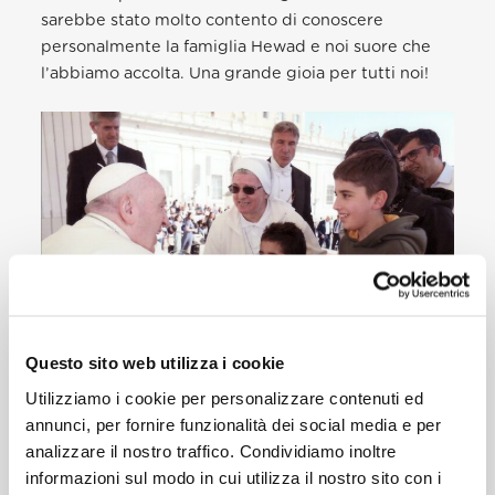
sarebbe stato molto contento di conoscere
personalmente la famiglia Hewad e noi suore che
l’abbiamo accolta. Una grande gioia per tutti noi!
Questo sito web utilizza i cookie
Utilizziamo i cookie per personalizzare contenuti ed
Durante un’Udienza Generale, abbiamo così avuto
annunci, per fornire funzionalità dei social media e per
la grazia di incontrare Papa Francesco. La famiglia
analizzare il nostro traffico. Condividiamo inoltre
Hewad ha visto in questo la mano amorevole di Dio.
informazioni sul modo in cui utilizza il nostro sito con i