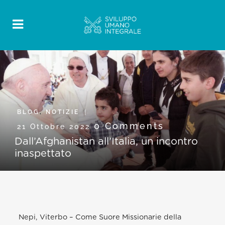
BLOG
,
NOTIZIE
0 Comments
21 Ottobre 2022
Dall’Afghanistan all’Italia, un incontro
inaspettato
Nepi, Viterbo – Come Suore Missionarie della