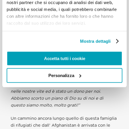
Proprio Sulaiman ha accolto quel momento come
nostri partner che si occupano di analisi dei dati web,
un progetto del Signore su di lui: “
incontrare il
pubblicità e social media, i quali potrebbero combinarle
Santo Padre è stato per me un momento molto
con altre informazioni che ha fornito loro o che hanno
emozionante; da piccolo sempre lo vedevo in
raccolto dal suo utilizzo dei loro servizi.
televisione e ascoltavo da mio padre parlare di lui
con molto affetto, ammirando il suo modo di
Mostra dettagli
essere, la sua gentilezza e bontà. Io accarezzavo la
speranza di trovarlo un giorno e avere la fortuna di
quelle persone che vedevo salutarlo da vicino e
Accetta tutti i cookie
parlare con lui. E pensavo “un giorno lo incontrerò,
perché per Dio tutto è possibile”. E quel giorno
Personalizza
finalmente è arrivato! Non è stato solo un incontro,
ma una scintilla di speranza, amore e ispirazione
nelle nostre vite ed è stato un dono per noi.
Abbiamo scorto un piano di Dio su di noi e di
questo siamo molto, molto grati!”
Un cammino ancora lungo quello di questa famiglia
di rifugiati che dall’ Afghanistan è arrivata con le