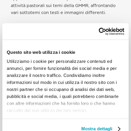
attività pastorali sui temi della GMMR, affrontando
vari sottotemi con testi e immagini differenti.
I sotto temi trattati sono stati
“Si tratta anche delle
nostre paure”
,
“Si tratta della carità”
, “
Si tratta della
nostra umanità
” e “
Si tratta di non escludere
nessuno”
.
Questo sito web utilizza i cookie
Il materiale nella
pagina
può essere scaricato, usato
Utilizziamo i cookie per personalizzare contenuti ed
e condiviso liberamente.
annunci, per fornire funzionalità dei social media e per
analizzare il nostro traffico. Condividiamo inoltre
informazioni sul modo in cui utilizza il nostro sito con i
nostri partner che si occupano di analisi dei dati web,
pubblicità e social media, i quali potrebbero combinarle
con altre informazioni che ha fornito loro o che hanno
raccolto dal suo utilizzo dei loro servizi.
Mostra dettagli