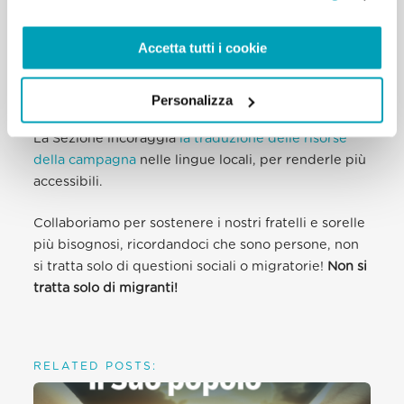
Accetta tutti i cookie
#NotJustAboutMigrants
#WDMR2019
Download Video
Personalizza
La Sezione incoraggia
la traduzione delle risorse
della campagna
nelle lingue locali, per renderle più
accessibili.
Collaboriamo per sostenere i nostri fratelli e sorelle
più bisognosi, ricordandoci che sono persone, non
si tratta solo di questioni sociali o migratorie!
Non si
tratta solo di migranti!
RELATED POSTS: