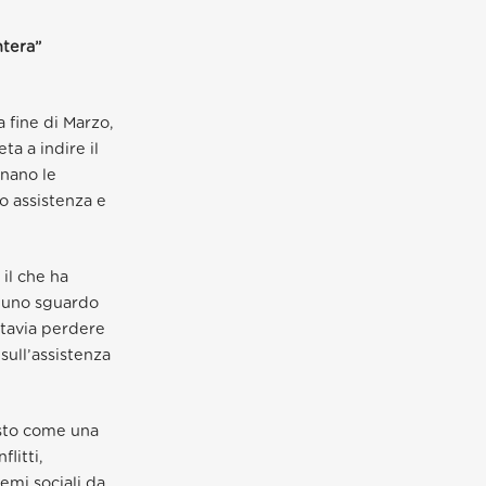
ntera”
 fine di Marzo,
a a indire il
gnano le
ro assistenza e
il che ha
o uno sguardo
ttavia perdere
 sull’assistenza
osto come una
flitti,
lemi sociali da