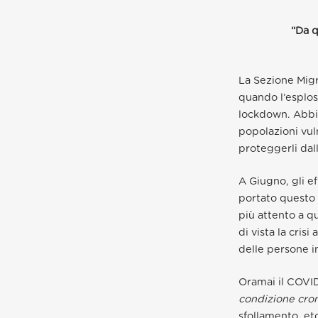
“Da q
La Sezione Migra
quando l’esplos
lockdown. Abbia
popolazioni vuln
proteggerli dal
A Giugno, gli ef
portato questo 
più attento a q
di vista la crisi
delle persone 
Oramai il COVI
condizione cro
sfollamento, etc