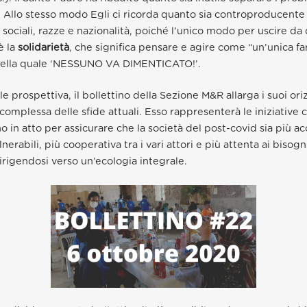
i. Allo stesso modo Egli ci ricorda quanto sia controproducente
i sociali, razze e nazionalità, poiché l’unico modo per uscire da
è la
solidarietà
, che significa pensare e agire come “un’unica fa
 nella quale ‘NESSUNO VA DIMENTICATO!’.
le prospettiva, il
bollettino della Sezione M&R allarga i suoi ori
complessa delle sfide attuali. Esso rappresenterà le iniziative c
o in atto per assicurare che la società del post-covid sia più a
vulnerabili, più cooperativa tra i vari attori e più attenta ai bisog
rigendosi verso un’ecologia integrale.