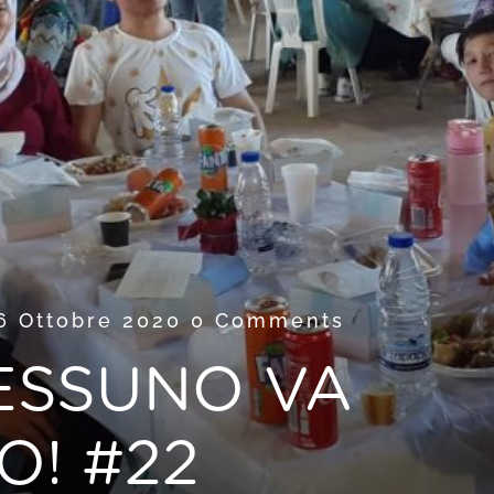
6 Ottobre 2020
0 Comments
NESSUNO VA
O! #22