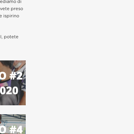
hiediamo di
 avete preso
e ispirino
l, potete