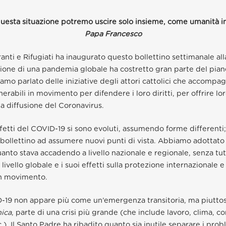
uesta situazione potremo uscire solo insieme, come umanità i
Papa Francesco
nti e Rifugiati ha inaugurato questo bollettino settimanale alla
ione di una pandemia globale ha costretto gran parte del pianet
mo parlato delle iniziative degli attori cattolici che accompa
erabili in movimento per difendere i loro diritti, per offrire lo
la diffusione del Coronavirus.
fetti del COVID-19 si sono evoluti, assumendo forme differenti; 
bollettino ad assumere nuovi punti di vista. Abbiamo adottat
uanto stava accadendo a livello nazionale e regionale, senza tu
 a livello globale e i suoi effetti sulla protezione internazionale e
in movimento.
D-19 non appare più come un’emergenza transitoria, ma piutt
nica
, parte di una crisi più grande (che include lavoro, clima, con
.). Il Santo Padre ha ribadito quanto sia inutile separare i prob