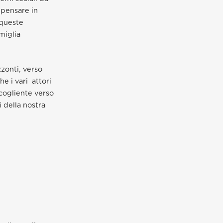
 pensare in
 queste
miglia
zzonti, verso
he i vari attori
ccogliente verso
ni della nostra