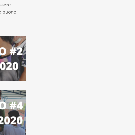
ssere
 e buone