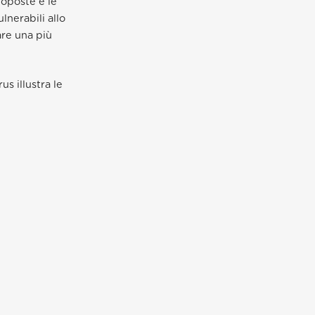
roposte e le
lnerabili allo
are una più
us illustra le