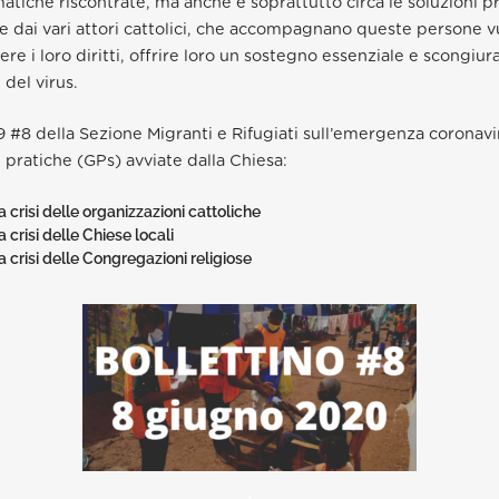
matiche riscontrate, ma anche e soprattutto circa le soluzioni p
te dai vari attori cattolici, che accompagnano queste persone vu
re i loro diritti, offrire loro un sostegno essenziale e scongiur
 del virus
.
19 #8 della Sezione Migranti e Rifugiati sull’emergenza coronavir
pratiche (GPs) avviate dalla Chiesa:
a crisi delle organizzazioni cattoliche
a crisi delle Chiese locali
la crisi delle Congregazioni religiose
.