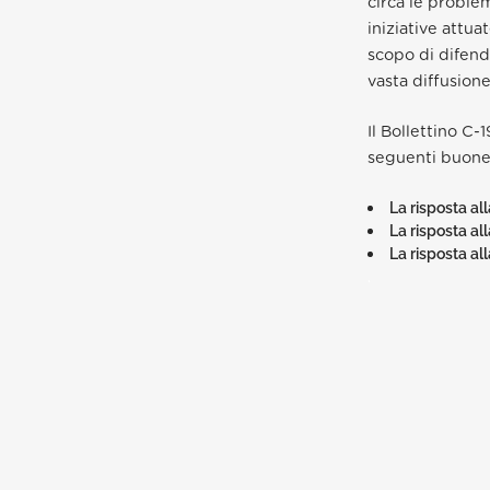
circa le proble
iniziative attua
scopo di difende
vasta diffusione
Il Bollettino C-
seguenti buone 
La risposta all
La risposta all
La risposta al
.