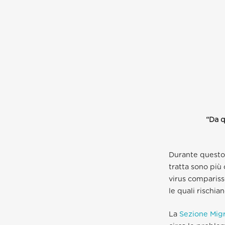
“Da q
Durante questo p
tratta sono più
virus compariss
le quali rischian
La
Sezione Migr