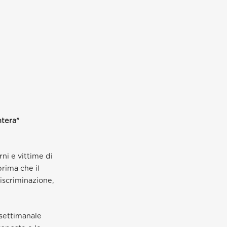
ntera”
ni e vittime di
prima che il
discriminazione,
 settimanale