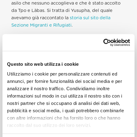
asilo che nessuno accoglieva e che è stato accolto
da Tpo e Làbas. Si tratta di Yusupha, del quale
avevamo già raccontato la
storia sul sito della
Sezione Migranti e Rifugiati
.
Il merito della costruzione di questo ponte tra
Chiesa e centri sociali è dunque proprio di Yusupha.
Lo ha sottolineato Domenico (Meco) Mucignat,
storico esponente del Tpo, in apertura della serata,
Questo sito web utilizza i cookie
e lo hanno sottolineato anche molti giornali, che
Utilizziamo i cookie per personalizzare contenuti ed
hanno dato un forte risalto all’evento.
Il Fatto
annunci, per fornire funzionalità dei social media e per
Quotidiano
, ad esempio, ha scritto: “L’occasione è
analizzare il nostro traffico. Condividiamo inoltre
stata il libro di Francesco sui Movimenti Popolari.
informazioni sul modo in cui utilizza il nostro sito con i
Ma il merito vero è di Yusupha, un ragazzo
nostri partner che si occupano di analisi dei dati web,
gambiano in cerca di accoglienza. Era finito a
pubblicità e social media, i quali potrebbero combinarle
dormire sulle panchine della stazione di Bologna.
con altre informazioni che ha fornito loro o che hanno
La Curia non riusciva a trovargli sistemazione. Lo
raccolto dal suo utilizzo dei loro servizi.
hanno ospitato i centri sociali. ‘Ci ha colpito –
prosegue Mucignat – l’atteggiamento di Zuppi