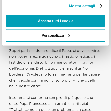
verso migranti e poveri’. […]
Mostra dettagli
Accade al Tpo di Bologna. Come era avvenuto a
Accetta tutti i cookie
Roma dove le tute bianche, i disobbedienti dei
centri sociali, avevano scritto a Francesco. E
avevano ottenuto la risposta che da altri non
Personalizza
arrivava.
Zuppi parla: ‘Il denaro, dice il Papa, ci deve servire,
non governare… a qualcuno dà fastidio l’etica, dà
fastidio che si disturbino i manovratori’, i signori
dell’economia. Dietro Zuppi c’è la scritta ‘No
borders’. Ci volevano forse i migranti per far capire
che i vecchi confini non ci sono più. Anche quelli
nelle nostre città”.
Insomma, si conferma sempre di più quello che
disse Papa Francesco ai migranti e ai rifugiati:
“Trattati come un peso, un problema, un costo,