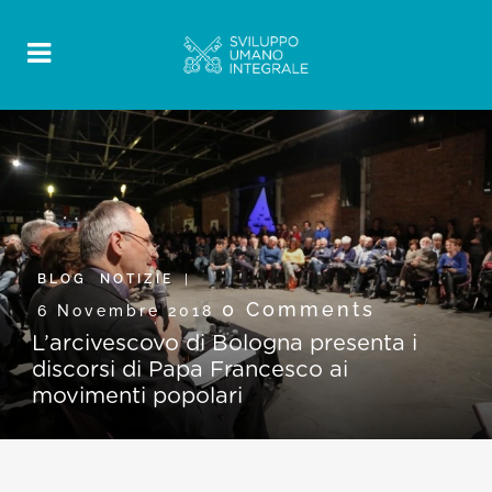
BLOG
,
NOTIZIE
0 Comments
6 Novembre 2018
L’arcivescovo di Bologna presenta i
discorsi di Papa Francesco ai
movimenti popolari