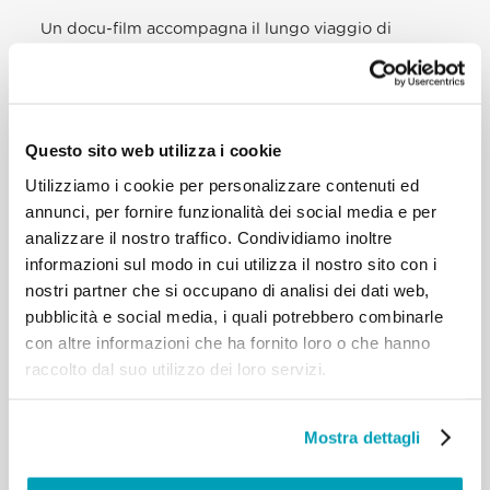
Un docu-film accompagna il lungo viaggio di
Eldorato raccogliendo storie, voci e testimonianze
delle persone che vorranno partecipare al
progetto. Tra i primi ad aderire Padre Bernardo
(Abate di San Miniato al Monte), Stefano Mancuso
Questo sito web utilizza i cookie
(scienziato), Don Andrea Bigalli (Libera), Tomaso
Utilizziamo i cookie per personalizzare contenuti ed
Montanari (storico dell’arte), e Francesco Malavolta
annunci, per fornire funzionalità dei social media e per
(fotoreporter, unico italiano al seguito delle
analizzare il nostro traffico. Condividiamo inoltre
missioni Frontex nel Mediterraneo).
informazioni sul modo in cui utilizza il nostro sito con i
nostri partner che si occupano di analisi dei dati web,
pubblicità e social media, i quali potrebbero combinarle
con altre informazioni che ha fornito loro o che hanno
raccolto dal suo utilizzo dei loro servizi.
Mostra dettagli