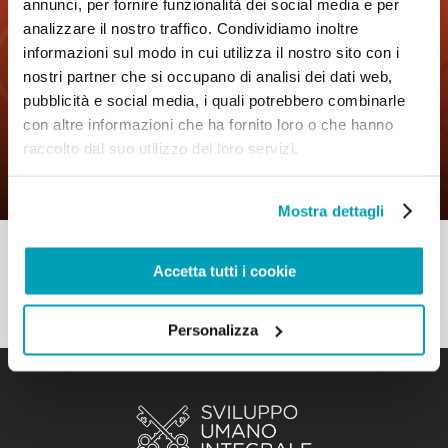
annunci, per fornire funzionalità dei social media e per
analizzare il nostro traffico. Condividiamo inoltre
informazioni sul modo in cui utilizza il nostro sito con i
nostri partner che si occupano di analisi dei dati web,
0
7 Novembre 2019
|
By
Mr_admin
|
pubblicità e social media, i quali potrebbero combinarle
Comments
|
con altre informazioni che ha fornito loro o che hanno
Buona pratica – Si tratta di mettere gli
raccolto dal suo utilizzo dei loro servizi.
ultimi al primo posto
Mostra dettagli
Accetta tutti i cookie
Personalizza