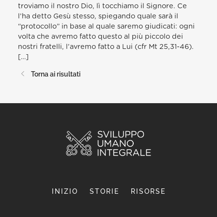
troviamo il nostro Dio, lì tocchiamo il Signore. Ce
l’ha detto Gesù stesso, spiegando quale sarà il
“protocollo” in base al quale saremo giudicati: ogni
volta che avremo fatto questo al più piccolo dei
nostri fratelli, l’avremo fatto a Lui (cfr Mt 25,31-46).
[…]
Torna ai risultati
INIZIO
STORIE
RISORSE