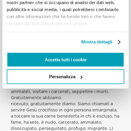
nostri partner che si occupano di analisi dei dati web,
profondamente identificato con ciascuno. Egli è
pubblicità e social media, i quali potrebbero combinarle
così unito ad essi, quasi da formare “un solo corpo”.
con altre informazioni che ha fornito loro o che hanno
[…]
raccolto dal suo utilizzo dei loro servizi.
Ripercorrendo la Via Crucis di Gesù, abbiamo
riscoperto l’importanza di conformarci a Lui,
mediante le 14 opere di misericordia. Esse ci
Mostra dettagli
aiutano ad aprirci alla misericordia di Dio, a
chiedere la grazia di capire che senza misericordia
la persona non può fare niente, senza la
Accetta tutti i cookie
misericordia io, tu, noi tutti non possiamo fare
niente. Guardiamo anzitutto alle sette opere di
misericordia corporale: dar da mangiare agli
Personalizza
affamati, dar da bere agli assetati, vestire chi è
nudo, dare alloggio ai pellegrini, visitare gli
ammalati, visitare i carcerati, seppellire i morti.
Gratuitamente abbiamo
ricevuto, gratuitamente diamo. Siamo chiamati a
servire Gesù crocifisso in ogni persona emarginata,
a toccare la sua carne benedetta in chi è escluso, ha
fame, ha sete, è nudo, carcerato, ammalato,
disoccupato, perseguitato, profugo, migrante. Lì