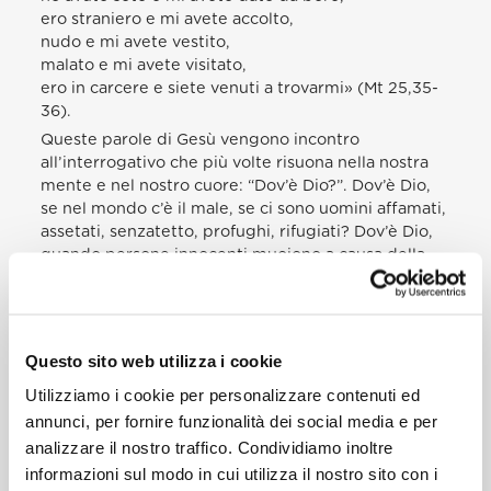
ero straniero e mi avete accolto,
nudo e mi avete vestito,
malato e mi avete visitato,
ero in carcere e siete venuti a trovarmi» (Mt 25,35-
36).
Queste parole di Gesù vengono incontro
all’interrogativo che più volte risuona nella nostra
mente e nel nostro cuore: “Dov’è Dio?”. Dov’è Dio,
se nel mondo c’è il male, se ci sono uomini affamati,
assetati, senzatetto, profughi, rifugiati? Dov’è Dio,
quando persone innocenti muoiono a causa della
violenza, del terrorismo, delle guerre? Dov’è Dio,
quando malattie spietate rompono legami di vita e
di affetto? O quando i bambini vengono sfruttati,
umiliati, e anch’essi soffrono a causa di gravi
Questo sito web utilizza i cookie
patologie? Dov’è Dio, di fronte all’inquietudine dei
dubbiosi e degli afflitti nell’anima?
Utilizziamo i cookie per personalizzare contenuti ed
Esistono domande per le quali non ci sono risposte
annunci, per fornire funzionalità dei social media e per
umane. Possiamo solo guardare a Gesù, e
analizzare il nostro traffico. Condividiamo inoltre
domandare a Lui. E la risposta di Gesù è questa:
informazioni sul modo in cui utilizza il nostro sito con i
“Dio è in loro”, Gesù è in loro, soffre in loro,