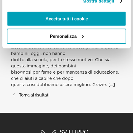
Mostra dettagli
condividere, rafforzando la nostra
missione come discepoli di Cristo, il quale ha
condiviso tutto con noi. […]
Accetta tutti i cookie
[…] E per finire, pensiamo ai bambini. Leggete le
statistiche: quanti bambini,
oggi, muoiono di fame per una non buona
Personalizza
distribuzione delle ricchezze, per un
sistema economico come ho detto prima; e quanti
bambini, oggi, non hanno
diritto alla scuola, per lo stesso motivo. Che sia
questa immagine, dei bambini
bisognosi per fame e per mancanza di educazione,
che ci aiuti a capire che dopo
questa crisi dobbiamo uscire migliori. Grazie. […]
Torna ai risultati