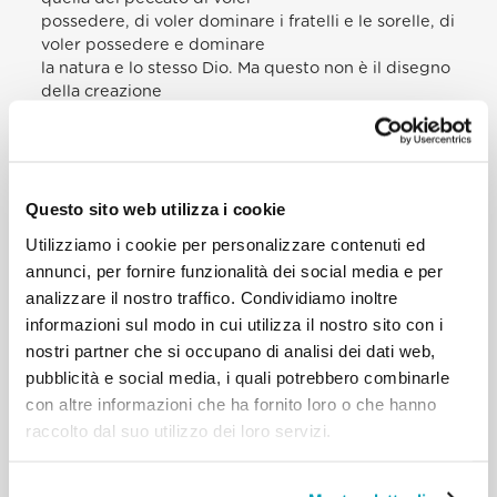
possedere, di voler dominare i fratelli e le sorelle, di
voler possedere e dominare
la natura e lo stesso Dio. Ma questo non è il disegno
della creazione
[…] Quando l’ossessione di possedere e dominare
esclude milioni di persone dai
beni primari; quando la disuguaglianza economica
e tecnologica è tale da
Questo sito web utilizza i cookie
lacerare il tessuto sociale; e quando la dipendenza
da un progresso materiale
Utilizziamo i cookie per personalizzare contenuti ed
illimitato minaccia la casa comune, allora non
annunci, per fornire funzionalità dei social media e per
possiamo stare a guardare. No,
analizzare il nostro traffico. Condividiamo inoltre
questo è desolante. Non possiamo stare a guardare!
informazioni sul modo in cui utilizza il nostro sito con i
Con lo sguardo fisso su
Gesù (cfr. Eb 12,2) e con la certezza che il suo
nostri partner che si occupano di analisi dei dati web,
amore opera mediante la
pubblicità e social media, i quali potrebbero combinarle
comunità dei suoi discepoli, dobbiamo agire tutti
con altre informazioni che ha fornito loro o che hanno
insieme, nella speranza di
raccolto dal suo utilizzo dei loro servizi.
generare qualcosa di diverso e di meglio. La
speranza cristiana, radicata in Dio, è
la nostra àncora. Essa sostiene la volontà di