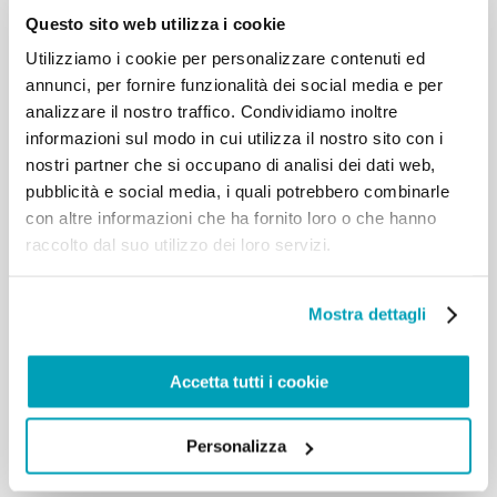
Questo sito web utilizza i cookie
numerosi. La vostra partecipazione è un chiaro
segno di quanto vi stia a cuore il motto di questo
Utilizziamo i cookie per personalizzare contenuti ed
Katholikentag, “Cerca la pace”. Questa parola è
annunci, per fornire funzionalità dei social media e per
tratta dal Salmo 34: “Evita il male e fa il bene, cerca
analizzare il nostro traffico. Condividiamo inoltre
la pace e perseguila” (versetto 15). È un imperativo
informazioni sul modo in cui utilizza il nostro sito con i
e una richiesta di aiuto di estrema attualità. Oggi
non c’è tema più importante nel dibattito pubblico
nostri partner che si occupano di analisi dei dati web,
sulla religione che il problema del fanatismo e della
pubblicità e social media, i quali potrebbero combinarle
propensione alla violenza. Lo osserviamo nella sfera
con altre informazioni che ha fornito loro o che hanno
familiare, nei luoghi di lavoro, nelle associazioni, nei
raccolto dal suo utilizzo dei loro servizi.
quartieri, nelle regioni e nelle nazioni: ovunque
l’uomo in quanto tale non sia considerato un dono
di Dio c’è disaccordo, risentimento e odio. Sono
Mostra dettagli
profondamente preoccupato per le persone,
specialmente per i bambini e i giovani, che sono
costretti a fuggire a causa di guerra e violenza nel
Accetta tutti i cookie
loro Paese per salvare la vita. Bussano alle nostre
porte chiedendo aiuto e accoglienza. Nei loro occhi
vediamo la nostalgia della pace. […]
Personalizza
Torna ai risultati