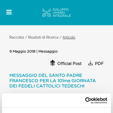
Raccolta
/
Risultati di Ricerca
/
Articolo
9 Maggio 2018 | Messaggio
Official Post
PDF
MESSAGGIO DEL SANTO PADRE
FRANCESCO PER LA 101ma GIORNATA
DEI FEDELI CATTOLICI TEDESCHI
MÜNSTER
Cari fratelli e sorelle, Saluto cordialmente tutti voi
in occasione del 101.ma Katholikentag che si svolge
a Münster e sono lieto che siate venuti così