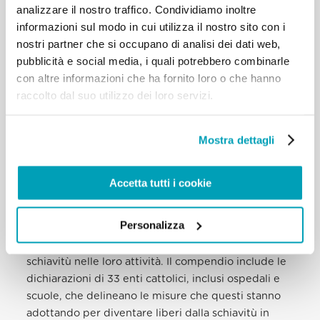
sui pericoli derivanti dalla migrazione irregolare e
analizzare il nostro traffico. Condividiamo inoltre
sui modelli di reclutamento utilizzati dai trafficanti
informazioni sul modo in cui utilizza il nostro sito con i
per costringere le persone alla tratta.
nostri partner che si occupano di analisi dei dati web,
pubblicità e social media, i quali potrebbero combinarle
L’Australian Border Force (polizia di confine) ha
con altre informazioni che ha fornito loro o che hanno
pubblicato nel registro pubblico nazionale un
raccolto dal suo utilizzo dei loro servizi.
Compendio di Dichiarazioni sulla Schiavitù Moderna
(EN), messo a punto dalla Rete Cattolica
Mostra dettagli
Australiana contro la Schiavitù nel 2020, rendendo
così il documento un modello effettivo di
conformazione al Modern Slavery Act (legge sulla
Accetta tutti i cookie
schiavitù moderna) australiano del 2018 per
aziende e organizzazioni. Il documento coinvolge le
Personalizza
più grandi entità Cattoliche australiane
nell’impegno di eliminare ogni legame con la
schiavitù nelle loro attività. Il compendio include le
dichiarazioni di 33 enti cattolici, inclusi ospedali e
scuole, che delineano le misure che questi stanno
adottando per diventare liberi dalla schiavitù in