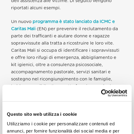
dell’assistenza alle vittime. Di seguito vengono
riportati alcuni esempi.
Un nuovo
programma è stato lanciato da ICMC e
Caritas Mali
(EN) per prevenire il reclutamento da
parte dei trafficanti e aiutare donne e ragazze
sopravvissute alla tratta a ricostruire le loro vite.
Caritas Mali si occupa di identificare i sopravvissuti
e offre loro rifugi di emergenza, abbigliamento e
kit igienici, oltre a consulenza psicosociale,
accompagnamento pastorale, servizi sanitari e
sostegno nel ricongiungimento con le famiglie,
laddove possibile. Il progetto favorisce anche la
ripresa degli studi per i sopravvissuti in età
scolastica. Venti adulti vengono poi selezionati per
la formazione professionale, così da aiutarli a
Questo sito web utilizza i cookie
trovare un lavoro in cui non rischiano di subire
abusi. Infine, il progetto si occupa anche di
Utilizziamo i cookie per personalizzare contenuti ed
sensibilizzare le comunità più a rischio, educandole
annunci, per fornire funzionalità dei social media e per