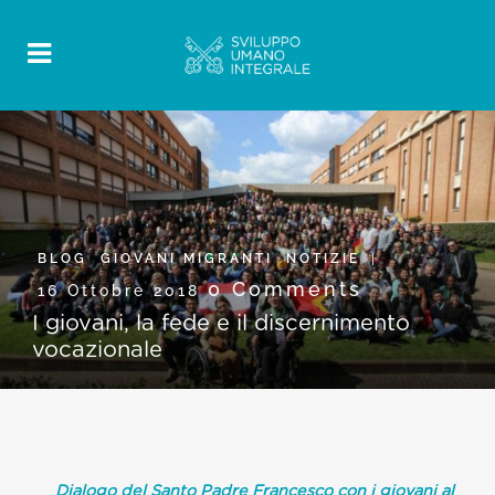
BLOG
,
GIOVANI MIGRANTI
,
NOTIZIE
0 Comments
16 Ottobre 2018
I giovani, la fede e il discernimento
vocazionale
Dialogo del Santo Padre Francesco con i giovani al