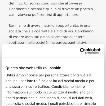
definito. Un sogno condiviso che attraversa
Continenti e oceani è quello di trovare un posto a
cui il giovane può sentirsi di appartenere.
Sogniamo di avere maggiori opportunità, in una
società che sia coerente e si fidi di noi. Cerchiamo
di essere ascoltati e non solamente di essere
spettatori nella società, ma partecipanti attivi.
Cerchiamo una Chiesa che ci aiuti a trovare la
nostra vocazione, in tutti i suoi significati. Inoltre,
purtroppo, non tutti crediamo che la santità sia
qualcosa di raggiungibile e che sia una via verso la
Questo sito web utilizza i cookie
felicità. Abbiamo bisogno di rivitalizzare quel senso
Utilizziamo i cookie per personalizzare contenuti ed
di comunità che ci conduca ad un vero sentimento
annunci, per fornire funzionalità dei social media e per
di appartenenza.
analizzare il nostro traffico. Condividiamo inoltre
informazioni sul modo in cui utilizza il nostro sito con i
Alcune preoccupazioni pratiche rendono difficile la
nostri partner che si occupano di analisi dei dati web,
nostra vita. Molti giovani hanno sperimentato
pubblicità e social media, i quali potrebbero combinarle
grandi traumi in una varietà di modi. Molti altri