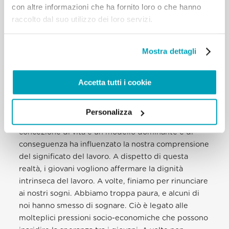
con altre informazioni che ha fornito loro o che hanno
soffrono sotto il peso di disagi psichici e disabilità
raccolto dal suo utilizzo dei loro servizi.
fisiche. La Chiesa deve sostenerci meglio e
provvedere risorse idonee ad assisterci nel nostro
itinerario di guarigione. In alcune parti del mondo
Mostra dettagli
l’unica via per ottenere un futuro sicuro prevede
un’istruzione di livello superiore o un lavoro duro
Accetta tutti i cookie
ed estenuante. Se da un lato questo è uno standard
comunemente approvato, dall’altro occorre dire
che non è sempre possibile attuarlo per una serie di
Personalizza
circostanze in cui i giovani si trovano. Questa
concezione di vita è un modello dominante e di
conseguenza ha influenzato la nostra comprensione
del significato del lavoro. A dispetto di questa
realtà, i giovani vogliono affermare la dignità
intrinseca del lavoro. A volte, finiamo per rinunciare
ai nostri sogni. Abbiamo troppa paura, e alcuni di
noi hanno smesso di sognare. Ciò è legato alle
molteplici pressioni socio-economiche che possono