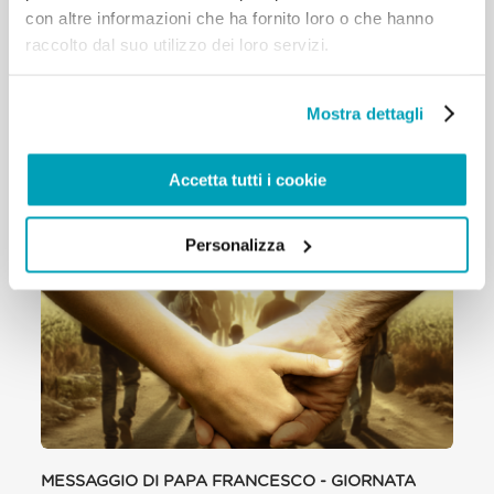
con altre informazioni che ha fornito loro o che hanno
affidandoli alla protezione della Vergine Maria.
raccolto dal suo utilizzo dei loro servizi.
Leggi il testo dell’omelia
Leggi le parole dell’Angelus
Mostra dettagli
Accetta tutti i cookie
RELATED POSTS:
Personalizza
MESSAGGIO DI PAPA FRANCESCO - GIORNATA