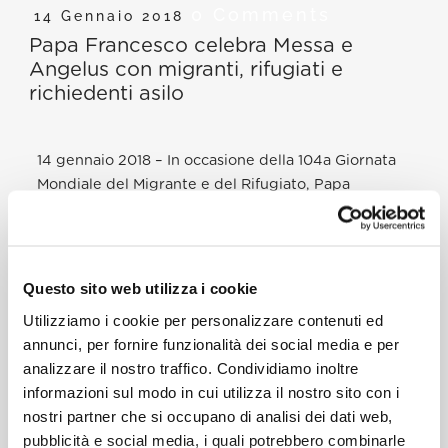
0 Comments
14 Gennaio 2018
Papa Francesco celebra Messa e
Angelus con migranti, rifugiati e
richiedenti asilo
14 gennaio 2018 – In occasione della 104a Giornata
Mondiale del Migrante e del Rifugiato, Papa
Francesco ha voluto celebrare la Santa Messa nella
Basilica di San Pietro con migliaia di fratelli e sorelle
costretti ad abbandonare la propria terra.
Questo sito web utilizza i cookie
Durante l’omelia, il Santo Padre ha sottolineato
Utilizziamo i cookie per personalizzare contenuti ed
l’importanza dell’accoglienza: “per il forestiero, il
annunci, per fornire funzionalità dei social media e per
migrante, il rifugiato, il profugo e il richiedente asilo
analizzare il nostro traffico. Condividiamo inoltre
ogni porta della nuova terra è anche un’occasione
informazioni sul modo in cui utilizza il nostro sito con i
di incontro con Gesù”.
nostri partner che si occupano di analisi dei dati web,
Anche durante l’Angelus, Papa Francesco ha
pubblicità e social media, i quali potrebbero combinarle
ribadito la sua vicinanza a migranti e rifugiati