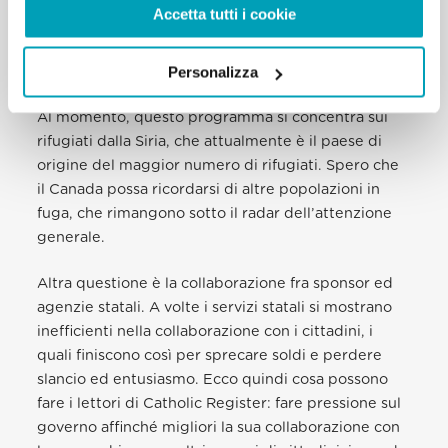
Accetta tutti i cookie
Grazie al programma canadese di sponsor privati,
iniziato nel 1979 e unico nel mondo, molti canadesi
Personalizza
hanno personalmente accolto ed assistito rifugiati.
Al momento, questo programma si concentra sui
rifugiati dalla Siria, che attualmente è il paese di
origine del maggior numero di rifugiati. Spero che
il Canada possa ricordarsi di altre popolazioni in
fuga, che rimangono sotto il radar dell’attenzione
generale.
Altra questione è la collaborazione fra sponsor ed
agenzie statali. A volte i servizi statali si mostrano
inefficienti nella collaborazione con i cittadini, i
quali finiscono così per sprecare soldi e perdere
slancio ed entusiasmo. Ecco quindi cosa possono
fare i lettori di Catholic Register: fare pressione sul
governo affinché migliori la sua collaborazione con