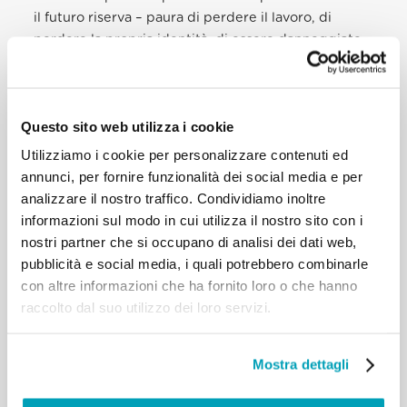
il futuro riserva – paura di perdere il lavoro, di
perdere la propria identità, di essere danneggiate
dallo sconosciuto. Ma questa in realtà è espressione
dell’ansia che le persone provano rispetto
all’incertezza nella propria vita; non ha niente a che
Questo sito web utilizza i cookie
fare con l’immigrazione.
Utilizziamo i cookie per personalizzare contenuti ed
Spesso, coloro che parlano a gran voce di
annunci, per fornire funzionalità dei social media e per
cosiddetti rischi mancano di conoscenze dirette.
analizzare il nostro traffico. Condividiamo inoltre
Purtroppo, è probabile che non abbiano avuto
informazioni sul modo in cui utilizza il nostro sito con i
molto contatto con nuovi arrivati, e che tantomeno
nostri partner che si occupano di analisi dei dati web,
abbiano agito per integrarli, assisterli e legare con
pubblicità e social media, i quali potrebbero combinarle
loro.
con altre informazioni che ha fornito loro o che hanno
raccolto dal suo utilizzo dei loro servizi.
In quanto alla paura della violenza, in Canada non si
è mai verificato un episodio di coinvolgimento di
rifugiati in atti di terrorismo. I due attacchi
Mostra dettagli
dell’ottobre del 2014 furono commessi da giovani
nati in Canada.