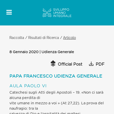
Raccolta
/
Risultati di Ricerca
/
Articolo
8 Gennaio 2020 | Udienza Generale
Official Post
PDF
PAPA FRANCESCO UDIENZA GENERALE
AULA PAOLO VI
Catechesi sugli Atti degli Apostoli – 19. «Non ci sarà
alcuna perdita di
vite umane in mezzo a voi » (At 27,22). La prova del
naufragio: tra la
salvezza di Dio e l’ospitalità dei maltesi.