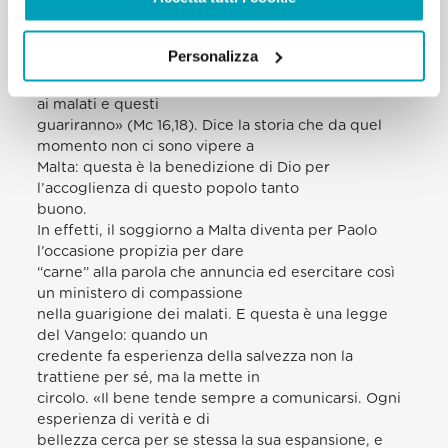
promessa fatta prima di salire al
cielo e rivolta ai credenti: «Prenderanno in mano
Personalizza
serpenti e, se berranno qualche
veleno, non recherà loro danno; imporranno le mani
ai malati e questi
guariranno» (Mc 16,18). Dice la storia che da quel
momento non ci sono vipere a
Malta: questa è la benedizione di Dio per
l’accoglienza di questo popolo tanto
buono.
In effetti, il soggiorno a Malta diventa per Paolo
l’occasione propizia per dare
“carne” alla parola che annuncia ed esercitare così
un ministero di compassione
nella guarigione dei malati. E questa è una legge
del Vangelo: quando un
credente fa esperienza della salvezza non la
trattiene per sé, ma la mette in
circolo. «Il bene tende sempre a comunicarsi. Ogni
esperienza di verità e di
bellezza cerca per se stessa la sua espansione, e