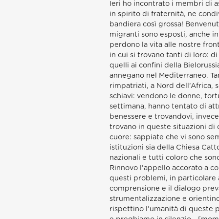
Ieri ho incontrato i membri di 
in spirito di fraternità, ne con
bandiera così grossa! Benvenut
migranti sono esposti, anche in 
perdono la vita alle nostre fron
in cui si trovano tanti di loro: 
quelli ai confini della Bieloruss
annegano nel Mediterraneo. Tan
rimpatriati, a Nord dell’Africa, 
schiavi: vendono le donne, tort
settimana, hanno tentato di att
benessere e trovandovi, invece, 
trovano in queste situazioni di 
cuore: sappiate che vi sono sem
istituzioni sia della Chiesa Catt
nazionali e tutti coloro che son
Rinnovo l’appello accorato a co
questi problemi, in particolare al
comprensione e il dialogo prev
strumentalizzazione e orientino 
rispettino l’umanità di queste 