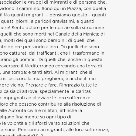
associazioni e gruppi di migranti e di persone che,
dividono il cammino. Sono qui in Piazza, con quella
i! Ma quanti migranti – pensiamo questo – quanti
questi giorni, a pericoli gravissimi, e quanti
tiere! Sento dolore per le notizie sulla situazione
di quelli che sono morti nel Canale della Manica; di
ia, molti dei quali sono bambini; di quelli che
to dolore pensando a loro. Di quelli che sono
sono catturati dai trafficanti, che li trasformano in
urano gli uomini… Di quelli che, anche in questa
raversare il Mediterraneo cercando una terra di
una tomba; e tanti altri. Ai migranti che si
crisi assicuro la mia preghiera, e anche il mio
pre vicino. Pregare e fare. Ringrazio tutte le
olica sia di altrove, specialmente le Caritas
o impegnati ad alleviare le loro sofferenze.
loro che possono contribuire alla risoluzione di
le Autorità civili e militari, affinché la
algano finalmente su ogni tipo di
le volontà e gli sforzi verso soluzioni che
persone. Pensiamo ai migranti, alle loro sofferenze,