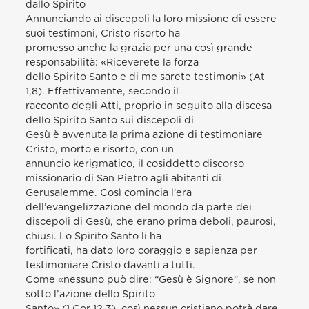
dallo Spirito
Annunciando ai discepoli la loro missione di essere
suoi testimoni, Cristo risorto ha
promesso anche la grazia per una così grande
responsabilità: «Riceverete la forza
dello Spirito Santo e di me sarete testimoni» (At
1,8). Effettivamente, secondo il
racconto degli Atti, proprio in seguito alla discesa
dello Spirito Santo sui discepoli di
Gesù è avvenuta la prima azione di testimoniare
Cristo, morto e risorto, con un
annuncio kerigmatico, il cosiddetto discorso
missionario di San Pietro agli abitanti di
Gerusalemme. Così comincia l’era
dell’evangelizzazione del mondo da parte dei
discepoli di Gesù, che erano prima deboli, paurosi,
chiusi. Lo Spirito Santo li ha
fortificati, ha dato loro coraggio e sapienza per
testimoniare Cristo davanti a tutti.
Come «nessuno può dire: “Gesù è Signore”, se non
sotto l’azione dello Spirito
Santo» (1 Cor 12,3), così nessun cristiano potrà dare