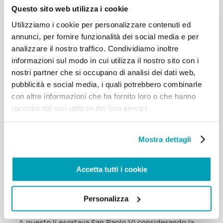
mandati a fare proselitismo, ma ad annunciare; il
Questo sito web utilizza i cookie
cristiano non fa proselitismo. Gli
Utilizziamo i cookie per personalizzare contenuti ed
Atti degli Apostoli ci raccontano questo movimento
missionario: esso ci dà una
annunci, per fornire funzionalità dei social media e per
bellissima immagine della Chiesa “in uscita” per
analizzare il nostro traffico. Condividiamo inoltre
compiere la sua vocazione di
informazioni sul modo in cui utilizza il nostro sito con i
testimoniare Cristo Signore, orientata dalla
nostri partner che si occupano di analisi dei dati web,
Provvidenza divina mediante le concrete
pubblicità e social media, i quali potrebbero combinarle
circostanze della vita. I primi cristiani, in effetti,
con altre informazioni che ha fornito loro o che hanno
furono perseguitati a Gerusalemme
raccolto dal suo utilizzo dei loro servizi.
e perciò si dispersero in Giudea e Samaria e
testimoniarono Cristo dappertutto (cfr
At 8,1.4).
Mostra dettagli
Qualcosa di simile ancora accade nel nostro tempo.
A causa di persecuzioni religiose
e situazioni di guerra e violenza, molti cristiani sono
Accetta tutti i cookie
costretti a fuggire dalla loro
terra verso altri Paesi. Siamo grati a questi fratelli e
sorelle che non si chiudono
Personalizza
nella sofferenza ma testimoniano Cristo e l’amore
di Dio nei Paesi che li accolgono.
A questo li esortava San Paolo VI considerando la