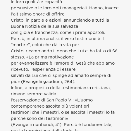
le loro qualità e capacità
persuasive o le loro doti manageriali. Hanno, invece
l’altissimo onore di offrire
Cristo, in parole e azioni, annunciando a tutti la
Buona Notizia della sua salvezza
con gioia e franchezza, come i primi apostoli.
Perciò, in ultima analisi, il vero testimone è il
“martire”, colui che dà la vita per
Cristo, ricambiando il dono che Lui ci ha fatto di Sé
stesso. «La prima motivazione
per evangelizzare è l’amore di Gesù che abbiamo
ricevuto, l’esperienza di essere
salvati da Lui che ci spinge ad amarlo sempre di
più» (Evangelii gaudium, 264).
Infine, a proposito della testimonianza cristiana,
rimane sempre valida
l’osservazione di San Paolo VI: «L’uomo
contemporaneo ascolta più volentieri i
testimoni che i maestri, o se ascolta i maestri lo fa
perché sono dei testimoni»
(Evangelii nuntiandi, 41). Perciò è fondamentale,
per la trasmissione della fede, la