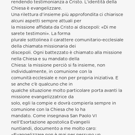
rendendo testimonianza a Cristo. L’identità della
Chiesa è evangelizzare.
Una rilettura d’insieme più approfondita ci chiarisce
alcuni aspetti sempre attuali per
la missione affidata da Cristo ai discepoli: «Di me
sarete testimoni». La forma
plurale sottolinea il carattere comunitario-ecclesiale
della chiamata missionaria dei
discepoli. Ogni battezzato è chiamato alla missione
nella Chiesa e su mandato della
Chiesa: la missione perciò si fa insieme, non
individualmente, in comunione con la
comunità ecclesiale e non per propria iniziativa. E
se anche c’è qualcuno che in
qualche situazione molto particolare porta avanti la
missione evangelizzatrice da
solo, egli la compie e dovrà compierla sempre in
comunione con la Chiesa che lo ha
mandato. Come insegnava San Paolo VI
nell’Esortazione apostolica Evangelii
nuntiandi, documento a me molto caro:
«Evangelizzare non è mai per nessuno un