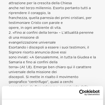
attrazione per la crescita della Chiesa
anche nel terzo millennio. Esorto pertanto tutti a
riprendere il coraggio, la
franchezza, quella parresia dei primi cristiani, per
testimoniare Cristo con parole e
opere, in ogni ambiente di vita.
2. «Fino ai confini della terra» – L’attualità perenne
di una missione di
evangelizzazione universale
Esortando i discepoli a essere i suoi testimoni, il
Signore risorto annuncia dove essi
sono inviati: «A Gerusalemme, in tutta la Giudea e la
Samaria e fino ai confini della
terra» (At 1,8). Emerge ben chiaro qui il carattere
universale della missione dei
discepoli. Si mette in risalto il movimento
geografico “centrifugo”, quasi a cerchi
concentrici, da Gerusalemme, considerata dalla
tradizione giudaica come centro del
mondo, alla Giudea e alla Samaria, e fino
“all’estremità della terra”. Non sono