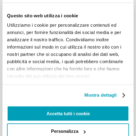
ambientali. L’idea di affrontare i
singoli temi in modo settoriale, separatamente e a
Questo sito web utilizza i cookie
prescindere dagli altri è, in tal
Utilizziamo i cookie per personalizzare contenuti ed
senso, un pensiero fuorviante. Esso infatti comporta
il rischio di giungere a soluzioni
annunci, per fornire funzionalità dei social media e per
parziali, difettose, che non solo non risolvono i
analizzare il nostro traffico. Condividiamo inoltre
problemi ma li cronicizzano.
informazioni sul modo in cui utilizza il nostro sito con i
Penso in particolare all’incapacità di trovare
nostri partner che si occupano di analisi dei dati web,
soluzioni comuni alla mobilità umana
pubblicità e social media, i quali potrebbero combinarle
nella regione, che continua a comportare una
con altre informazioni che ha fornito loro o che hanno
perdita di vite umane inammissibile e
raccolto dal suo utilizzo dei loro servizi.
quasi sempre evitabile, soprattutto nel
Mediterraneo. La migrazione è essenziale
per il benessere di quest’area e non può essere
Mostra dettagli
fermata. Pertanto, è nell’interesse
di tutte le parti trovare una soluzione comprensiva
dei vari aspetti e delle giuste
Accetta tutti i cookie
istanze, che sia vantaggiosa per tutti, che
garantisca sia la dignità umana sia la
prosperità condivisa.
Personalizza
L’interconnessione delle problematiche richiede