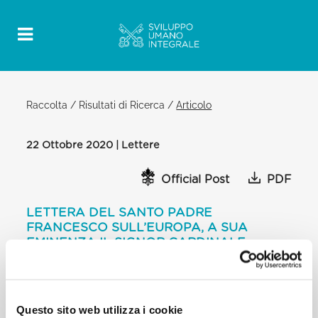
Raccolta
/
Risultati di Ricerca
/
Articolo
22 Ottobre 2020 | Lettere
Official Post
PDF
LETTERA DEL SANTO PADRE
FRANCESCO SULL’EUROPA, A SUA
EMINENZA IL SIGNOR CARDINALE
PIETRO PAROLIN, SEGRETARIO DI STATO
[…] Lo vediamo nelle tante paure che attraversano
le nostre società di questi
Questo sito web utilizza i cookie
tempi, tra le quali non posso tacere la diffidenza nei