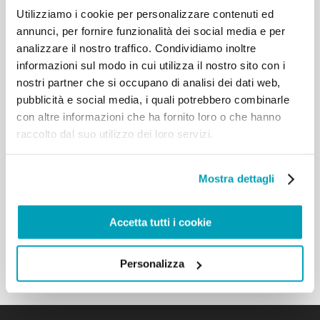
confronti dei migranti. Solo
Utilizziamo i cookie per personalizzare contenuti ed
un’Europa che sia comunità solidale può fare fronte
annunci, per fornire funzionalità dei social media e per
a questa sfida in modo
analizzare il nostro traffico. Condividiamo inoltre
proficuo, mentre ogni soluzione parziale ha già
informazioni sul modo in cui utilizza il nostro sito con i
dimostrato la propria
nostri partner che si occupano di analisi dei dati web,
inadeguatezza. È evidente, infatti, che la doverosa
pubblicità e social media, i quali potrebbero combinarle
accoglienza dei migranti non
con altre informazioni che ha fornito loro o che hanno
può limitarsi a mere operazioni di assistenza di chi
arriva, spesso scappando da
raccolto dal suo utilizzo dei loro servizi.
conflitti, carestie o disastri naturali, ma deve
consentire la loro integrazione così
che possano «conoscere, rispettare e anche
Mostra dettagli
assimilare la cultura e le tradizioni
della nazione che li accoglie» (Discorso ai
Accetta tutti i cookie
partecipanti alla Conferenza
“(Re)Thinking Europe”, 28 ottobre 2017). […]
Torna ai risultati
Personalizza