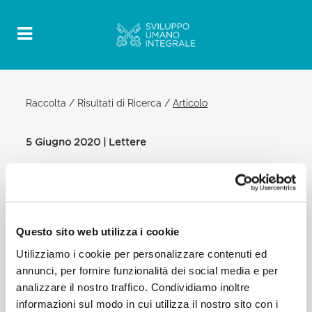
Raccolta
/
Risultati di Ricerca
/
Articolo
5 Giugno 2020 | Lettere
Official Post
PDF
LETTERA DEL SANTO PADRE
FRANCESCO AL PRESIDENTE DELLA
Questo sito web utilizza i cookie
REPUBBLICA DI COLOMBIA IN
OCCASIONE DELLA GIORNATA
Utilizziamo i cookie per personalizzare contenuti ed
MONDIALE DELL’AMBIENTE
annunci, per fornire funzionalità dei social media e per
analizzare il nostro traffico. Condividiamo inoltre
VATICANO
informazioni sul modo in cui utilizza il nostro sito con i
[…] Infine, vi incoraggio in questo compito che