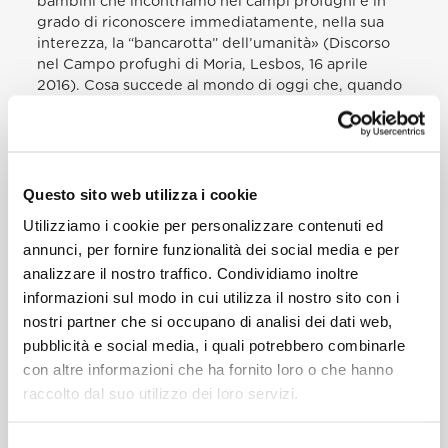
bambini che incontriamo nei campi profughi è in
grado di riconoscere immediatamente, nella sua
interezza, la “bancarotta” dell’umanità» (Discorso
nel Campo profughi di Moria, Lesbos, 16 aprile
2016). Cosa succede al mondo di oggi che, quando
avviene la bancarotta di una banca,
immediatamente appaiono somme scandalose per
salvarla, ma quando avviene questa bancarotta
dell’umanità non c’è quasi una millesima parte per
salvare quei fratelli che soffrono tanto? E così il
Questo sito web utilizza i cookie
Mediterraneo è diventato un cimitero, e non solo il
Utilizziamo i cookie per personalizzare contenuti ed
Mediterraneo… molti cimiteri vicino ai muri, muri
annunci, per fornire funzionalità dei social media e per
macchiati di sangue innocente. Nei giorni di questo
analizzare il nostro traffico. Condividiamo inoltre
incontro – lo dite nel video – quanti sono i morti nel
Mediterraneo?
informazioni sul modo in cui utilizza il nostro sito con i
nostri partner che si occupano di analisi dei dati web,
La paura indurisce il cuore e si trasforma in crudeltà
cieca che si rifiuta di vedere il sangue, il dolore, il
pubblicità e social media, i quali potrebbero combinarle
volto dell’altro. Lo ha detto il mio fratello il Patriarca
con altre informazioni che ha fornito loro o che hanno
Bartolomeo: «Chi ha paura di voi non vi ha guardato
raccolto dal suo utilizzo dei loro servizi.
negli occhi. Chi ha paura di voi non ha visto i vostri
volti. Chi ha paura non vede i vostri figli. Dimentica
che la dignità e la libertà trascendono la paura e