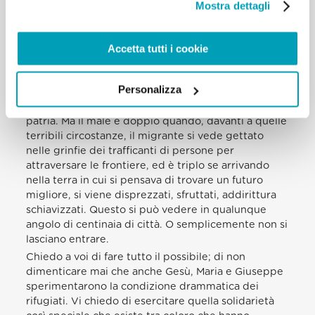
Mostra dettagli
trascendono la divisione. Dimentica che la
migrazione non è un problema del Medio Oriente e
dell’Africa settentrionale, dell’Europa e della
Accetta tutti i cookie
Grecia. È un problema del mondo» (Discorso nel
Campo profughi di Moria, Lesbos, 16 aprile 2016).
Personalizza
E’, veramente, un problema del mondo. Nessuno
dovrebbe vedersi costretto a fuggire dalla propria
patria. Ma il male è doppio quando, davanti a quelle
terribili circostanze, il migrante si vede gettato
nelle grinfie dei trafficanti di persone per
attraversare le frontiere, ed è triplo se arrivando
nella terra in cui si pensava di trovare un futuro
migliore, si viene disprezzati, sfruttati, addirittura
schiavizzati. Questo si può vedere in qualunque
angolo di centinaia di città. O semplicemente non si
lasciano entrare.
Chiedo a voi di fare tutto il possibile; di non
dimenticare mai che anche Gesù, Maria e Giuseppe
sperimentarono la condizione drammatica dei
rifugiati. Vi chiedo di esercitare quella solidarietà