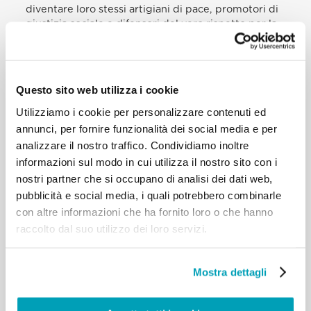
diventare loro stessi artigiani di pace, promotori di
giustizia sociale e difensori del vero rispetto per la
nostra casa comune. Ciò diventa sempre più
difficile, perché il nostro mondo appare sempre più
frammentato e polarizzato. Molte persone tendono
ad isolarsi di fronte alla durezza della realtà. Hanno
Questo sito web utilizza i cookie
paura del terrorismo e che il crescente afflusso di
Utilizziamo i cookie per personalizzare contenuti ed
migranti cambi radicalmente la loro cultura, la loro
stabilità economica e il loro stile di vita. Questi sono
annunci, per fornire funzionalità dei social media e per
timori che comprendiamo e che non possiamo
analizzare il nostro traffico. Condividiamo inoltre
tralasciare con leggerezza, tuttavia devono essere
informazioni sul modo in cui utilizza il nostro sito con i
affrontati con saggezza e compassione, così che i
nostri partner che si occupano di analisi dei dati web,
diritti e i bisogni di tutti vengano rispettati e
pubblicità e social media, i quali potrebbero combinarle
sostenuti. Per quanti sono afflitti dalla tragedia
con altre informazioni che ha fornito loro o che hanno
della violenza e della migrazione forzata, dobbiamo
raccolto dal suo utilizzo dei loro servizi.
essere risoluti nel far conoscere al mondo la loro
condizione critica, così che, attraverso la nostra,
possa essere udita la loro voce, troppo debole e
Mostra dettagli
incapace di far sentire il suo grido. La via della
diplomazia ci aiuta ad amplificare e trasmettere
questo grido attraverso la ricerca di soluzioni alle