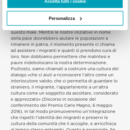
Accetta tutti i cookie
molteplici cause che stanno alla base degli attuali
conflitti. Ciò si attua specialmente negli sforzi di
privare delle armi quanti usano violenza, come pure
Personalizza
di mettere fine alla piaga del traffico umano e del
commercio di droga che spesso accompagna
questo male. Mentre le nostre iniziative in nome
della pace dovrebbero aiutare le popolazioni a
rimanere in patria, il momento presente ci chiama
ad assistere i migranti e quanti si prendono cura di
loro. Non dobbiamo permettere che malintesi e
paure indeboliscano la nostra determinazione.
Piuttosto, siamo chiamati a costruire una cultura del
dialogo «che ci aiuti a riconoscere l’altro come un
interlocutore valido; che ci permetta di guardare lo
straniero, il migrante, l’appartenente a un’altra
cultura come un soggetto da ascoltare, considerato
e apprezzato» (Discorso in occasione del
conferimento del Premio Carlo Magno, 6 maggio
2016). In tal modo promuoveremo un’integrazione
che rispetti l’identità dei migranti e preservi la
cultura della comunità che li accoglie, e arricchisca
al tempo stesso entrambi. Questo è essenziale. Se