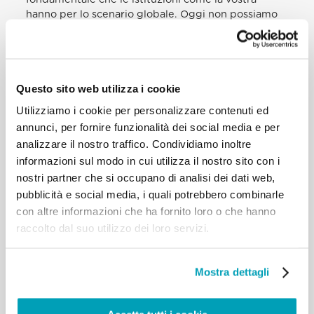
hanno per lo scenario globale. Oggi non possiamo
considerarci soddisfatti solo per il fatto di
conoscere la situazione di molti nostri fratelli. Le
statistiche non saziano. Non basta elaborare lunghe
riflessioni o sprofondarci in interminabili discussioni
Questo sito web utilizza i cookie
su di esse, ripetendo continuamente argomenti già
conosciuti da tutti. È necessario “de-naturalizzare”
Utilizziamo i cookie per personalizzare contenuti ed
la miseria e smettere di considerarla come un dato
annunci, per fornire funzionalità dei social media e per
della realtà tra i tanti. Perché? Perché la miseria ha
analizzare il nostro traffico. Condividiamo inoltre
un volto. Ha il volto di un bambino, ha il volto di una
informazioni sul modo in cui utilizza il nostro sito con i
famiglia, ha il volto di giovani e anziani. Ha il volto
della mancanza di opportunità e di lavoro di tante
nostri partner che si occupano di analisi dei dati web,
persone, ha il volto delle migrazioni forzate, delle
pubblicità e social media, i quali potrebbero combinarle
case abbandonate o distrutte. Non possiamo
con altre informazioni che ha fornito loro o che hanno
“naturalizzare” la fame di tante persone; non ci è
raccolto dal suo utilizzo dei loro servizi.
lecito dire che la loro situazione è frutto di un
destino cieco di fronte al quale non possiamo fare
nulla. E quando la miseria cessa di avere un volto,
Mostra dettagli
possiamo cadere nella tentazione di iniziare a
parlare e a discutere su “la fame”, “l’alimentazione”,
“la violenza”, lasciando da parte il soggetto