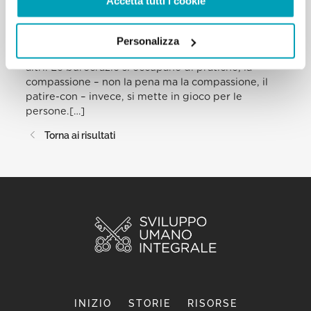
Accetta tutti i cookie
concreto, reale, che oggi ancora bussa alle nostre
porte. Quando mancano i volti e le storie, le vite
cominciano a diventare cifre e così un po’ alla volta
Personalizza
corriamo il rischio di burocratizzare il dolore degli
altri. Le burocrazie si occupano di pratiche; la
compassione – non la pena ma la compassione, il
patire-con – invece, si mette in gioco per le
persone.[…]
Torna ai risultati
INIZIO
STORIE
RISORSE