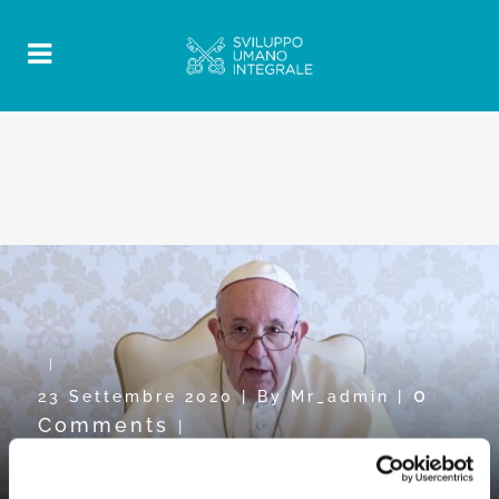
0
23 Settembre 2020
|
By
Mr_admin
|
Comments
|
Video del Papa verso la GMMR:
“Collaborare per costruire”