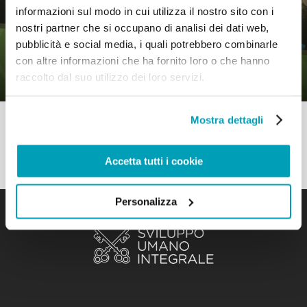
informazioni sul modo in cui utilizza il nostro sito con i
nostri partner che si occupano di analisi dei dati web,
0
12 Agosto 2020
|
By
Mr_admin
|
pubblicità e social media, i quali potrebbero combinarle
Comments
|
con altre informazioni che ha fornito loro o che hanno
Vangelo – Condividere per crescere
raccolto dal suo utilizzo dei loro servizi.
Mostra dettagli
Accetta tutti i cookie
Personalizza