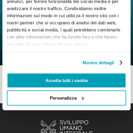
annunci, per fornire funzionalità dei social media e per
analizzare il nostro traffico. Condividiamo inoltre
informazioni sul modo in cui utilizza il nostro sito con i
nostri partner che si occupano di analisi dei dati web,
0
7 Novembre 2019
|
By
Mr_admin
|
pubblicità e social media, i quali potrebbero combinarle
Comments
|
con altre informazioni che ha fornito loro o che hanno
Sezione MR Si tratta di costruire la
raccolto dal suo utilizzo dei loro servizi.
Città di Dio e dell’uomo
Mostra dettagli
Accetta tutti i cookie
Personalizza