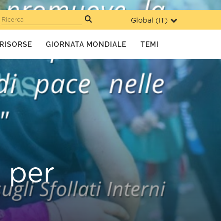
Global (
IT
)
Ricerca
RISORSE
GIORNATA MONDIALE
TEMI
 per