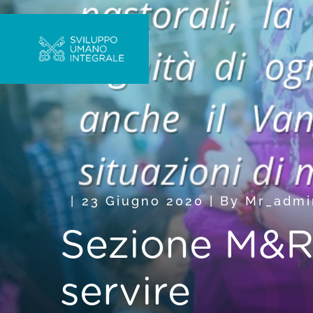
23 Giugno 2020
|
By
Mr_admi
Sezione M&R 
servire