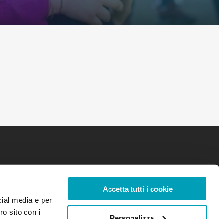
Accetta tutti i cookie
cial media e per
ro sito con i
Personalizza