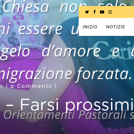
INIZIO
NOTIZIE
n
|
0 Comments
|
– Farsi prossimi