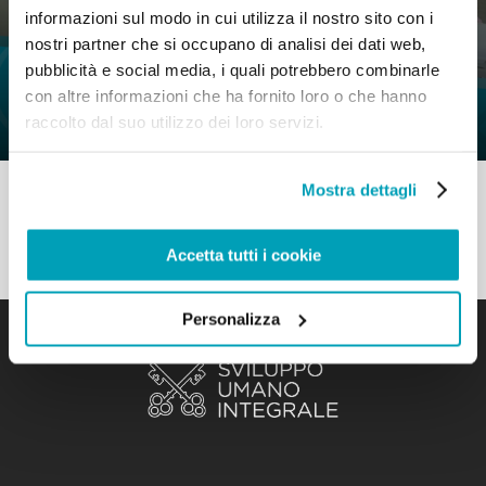
informazioni sul modo in cui utilizza il nostro sito con i
0
12 Agosto 2020
|
By
Mr_admin
|
nostri partner che si occupano di analisi dei dati web,
Comments
|
pubblicità e social media, i quali potrebbero combinarle
Sezione M&R – Condividere per
con altre informazioni che ha fornito loro o che hanno
crescere
raccolto dal suo utilizzo dei loro servizi.
Mostra dettagli
Accetta tutti i cookie
Personalizza