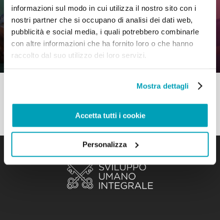
informazioni sul modo in cui utilizza il nostro sito con i
0
5 Luglio 2021
|
By
Mr_admin
|
nostri partner che si occupano di analisi dei dati web,
Comments
|
pubblicità e social media, i quali potrebbero combinarle
Preghiera – Chiesa che esce all
con altre informazioni che ha fornito loro o che hanno
incontro
raccolto dal suo utilizzo dei loro servizi.
Mostra dettagli
Accetta tutti i cookie
Personalizza