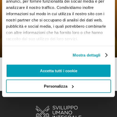
annunci, per fornire funzionalità dei social media e per
analizzare il nostro traffico. Condividiamo inoltre
informazioni sul modo in cui utilizza il nostro sito con i
nostri partner che si occupano di analisi dei dati web,
0
15 Maggio 2023
|
By
Mrclient
|
pubblicità e social media, i quali potrebbero combinarle
Comments
|
con altre informazioni che ha fornito loro o che hanno
Pregare – Per molti migrare è oggi
raccolto dal suo utilizzo dei loro servizi.
l’unica scelta
Mostra dettagli
Accetta tutti i cookie
Personalizza