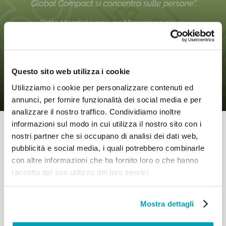
0
7 Novembre 2019
|
By
Mr_admin
|
Comments
|
Questo sito web utilizza i cookie
Patto Mondiale – Si tratta di non
escludere nessuno
Utilizziamo i cookie per personalizzare contenuti ed
annunci, per fornire funzionalità dei social media e per
analizzare il nostro traffico. Condividiamo inoltre
informazioni sul modo in cui utilizza il nostro sito con i
nostri partner che si occupano di analisi dei dati web,
pubblicità e social media, i quali potrebbero combinarle
con altre informazioni che ha fornito loro o che hanno
raccolto dal suo utilizzo dei loro servizi.
RELATED POSTS:
Mostra dettagli