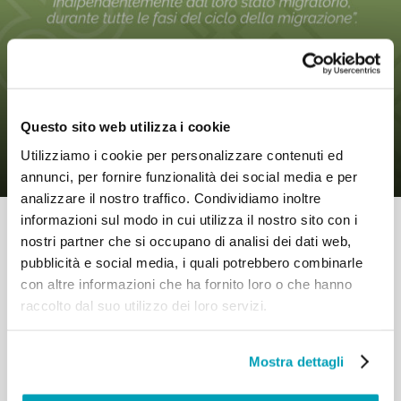
0
7 Novembre 2019
|
By
Mr_admin
|
Comments
|
Questo sito web utilizza i cookie
Patto Mondiale – Si tratta della nostra
umanità
Utilizziamo i cookie per personalizzare contenuti ed
annunci, per fornire funzionalità dei social media e per
analizzare il nostro traffico. Condividiamo inoltre
informazioni sul modo in cui utilizza il nostro sito con i
nostri partner che si occupano di analisi dei dati web,
pubblicità e social media, i quali potrebbero combinarle
con altre informazioni che ha fornito loro o che hanno
raccolto dal suo utilizzo dei loro servizi.
RELATED POSTS:
Mostra dettagli