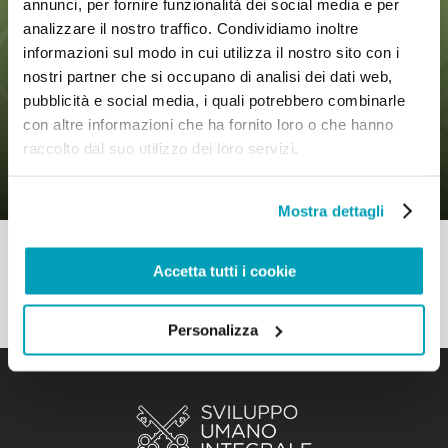
annunci, per fornire funzionalità dei social media e per
analizzare il nostro traffico. Condividiamo inoltre
informazioni sul modo in cui utilizza il nostro sito con i
nostri partner che si occupano di analisi dei dati web,
0
7 Novembre 2019
|
By
Mr_admin
|
pubblicità e social media, i quali potrebbero combinarle
Comments
|
con altre informazioni che ha fornito loro o che hanno
Patto Globale – Si tratta anche delle
raccolto dal suo utilizzo dei loro servizi.
nostre paure
Mostra dettagli
Accetta tutti i cookie
Personalizza