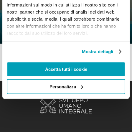
informazioni sul modo in cui utilizza il nostro sito con i
0
5 Maggio 2020
|
By
Mr_admin
|
nostri partner che si occupano di analisi dei dati web,
Comments
|
pubblicità e social media, i quali potrebbero combinarle
Orientamenti pastorali – Conoscere per
con altre informazioni che ha fornito loro o che hanno
comprendere
raccolto dal suo utilizzo dei loro servizi.
Mostra dettagli
Accetta tutti i cookie
Personalizza