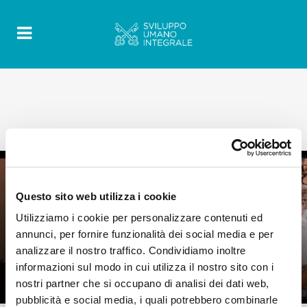
Questo sito web utilizza i cookie
0
7 Novembre 2019
|
By
Mr_admin
|
Utilizziamo i cookie per personalizzare contenuti ed
Comments
|
annunci, per fornire funzionalità dei social media e per
NON SI TRATTA SOLO DI MIGRANTI.
analizzare il nostro traffico. Condividiamo inoltre
Si tratta di costruire la Città di Dio e
informazioni sul modo in cui utilizza il nostro sito con i
dell’uomo.
nostri partner che si occupano di analisi dei dati web,
pubblicità e social media, i quali potrebbero combinarle