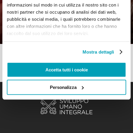
informazioni sul modo in cui utilizza il nostro sito con i
0
24 Agosto 2021
|
By
Mr_admin
|
nostri partner che si occupano di analisi dei dati web,
Comments
|
pubblicità e social media, i quali potrebbero combinarle
Fratelli Tutti – Costituirci in un noi che
con altre informazioni che ha fornito loro o che hanno
ha cura della Casa comune
raccolto dal suo utilizzo dei loro servizi.
Mostra dettagli
Accetta tutti i cookie
Personalizza