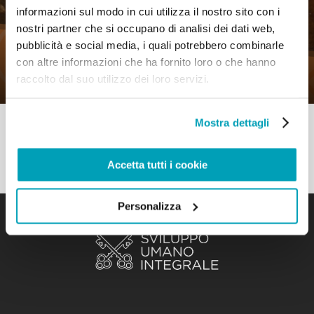
informazioni sul modo in cui utilizza il nostro sito con i
0
20 Luglio 2020
|
By
Mr_admin
|
nostri partner che si occupano di analisi dei dati web,
Comments
|
pubblicità e social media, i quali potrebbero combinarle
Come Gesù Cristo, costretti a fuggire –
con altre informazioni che ha fornito loro o che hanno
Ascoltare per riconciliarsi
raccolto dal suo utilizzo dei loro servizi.
Mostra dettagli
Accetta tutti i cookie
Personalizza