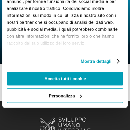
annunci, per fornire funzionalità dei social media e per
analizzare il nostro traffico. Condividiamo inoltre
informazioni sul modo in cui utilizza il nostro sito con i
nostri partner che si occupano di analisi dei dati web,
0
19 Aprile 2022
|
By
Mr_admin
|
pubblicità e social media, i quali potrebbero combinarle
Comments
|
con altre informazioni che ha fornito loro o che hanno
Buona Pratica – Un futuro da costruire
raccolto dal suo utilizzo dei loro servizi.
insieme
Mostra dettagli
Accetta tutti i cookie
Personalizza