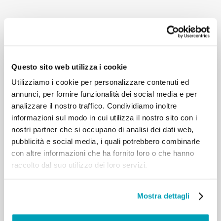
“Costruire il futuro con i migranti e i rifugiati”
è il
tema scelto dal Santo Padre per la 108a Giornata
Mondiale del Migrante e del Rifugiato (GMMR).
Papa Francesco evidenzia l’impegno che tutti
Questo sito web utilizza i cookie
siamo chiamati a mettere in atto per costruire un
futuro che risponda al progetto di Dio senza
Utilizziamo i cookie per personalizzare contenuti ed
escludere nessuno.
annunci, per fornire funzionalità dei social media e per
analizzare il nostro traffico. Condividiamo inoltre
informazioni sul modo in cui utilizza il nostro sito con i
nostri partner che si occupano di analisi dei dati web,
RELATED POSTS:
pubblicità e social media, i quali potrebbero combinarle
con altre informazioni che ha fornito loro o che hanno
raccolto dal suo utilizzo dei loro servizi.
Mostra dettagli