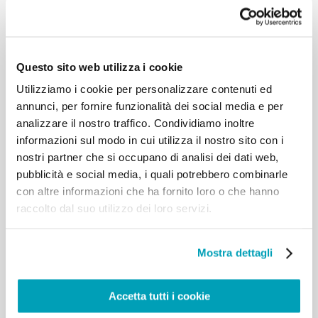
durante la pandemia, attraverso i quattro verbi
indicati da Papa Francesco in risposta alla sfida
migratoria: accogliere, promuovere, proteggere e
integrare.
Questo sito web utilizza i cookie
Il Rapporto è in lingua inglese.
Utilizziamo i cookie per personalizzare contenuti ed
annunci, per fornire funzionalità dei social media e per
analizzare il nostro traffico. Condividiamo inoltre
RELATED POSTS:
informazioni sul modo in cui utilizza il nostro sito con i
nostri partner che si occupano di analisi dei dati web,
pubblicità e social media, i quali potrebbero combinarle
con altre informazioni che ha fornito loro o che hanno
raccolto dal suo utilizzo dei loro servizi.
Mostra dettagli
Accetta tutti i cookie