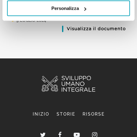
MESSAGGIO DI PAPA FRANCESCO - GIORNATA
Personalizza
MONDIALE DEL MIGRANTE E DEL RIFUGIATO 2024
9 LUGLIO 2024
Visualizza il documento
INIZIO
STORIE
RISORSE