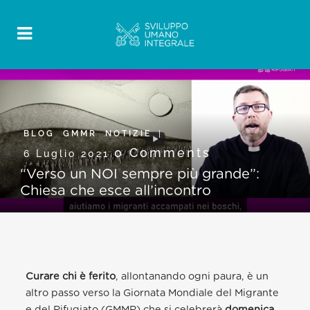
BLOG
,
GMMR
,
NOTIZIE
0 Comments
6 Luglio 2021
“Verso un NOI sempre più grande”:
Chiesa che esce all’incontro
Curare chi è ferito
, allontanando ogni paura,
è un
altro passo verso la Giornata Mondiale del Migrante
e del Rifugiato (GMMR) che si celebrerà
domenica