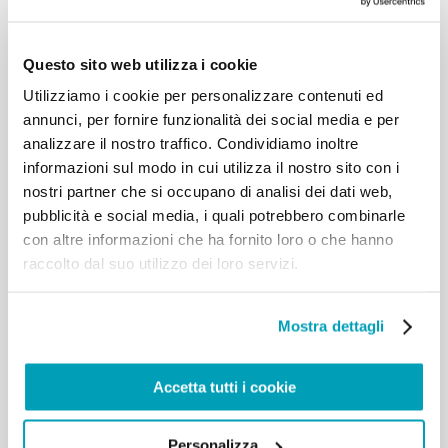
Questo sito web utilizza i cookie
Utilizziamo i cookie per personalizzare contenuti ed
annunci, per fornire funzionalità dei social media e per
analizzare il nostro traffico. Condividiamo inoltre
informazioni sul modo in cui utilizza il nostro sito con i
nostri partner che si occupano di analisi dei dati web,
pubblicità e social media, i quali potrebbero combinarle
DE
–
EN
–
ES
–
FR
–
IT
–
NL
–
PT
con altre informazioni che ha fornito loro o che hanno
raccolto dal suo utilizzo dei loro servizi.
Il video e il materiale della campagna, disponibili al
link
, possono essere scaricati, pubblicati, utilizzati e
Mostra dettagli
condivisi liberamente:
La Sezione Migranti e Rifugiati sarà lieta di ricevere
Accetta tutti i cookie
testimonianze scritte o multimediali, video e
fotografie che mostrino l’impegno condiviso nella
pastorale con i più vulnerabili “verso un
noi
sempre
Personalizza