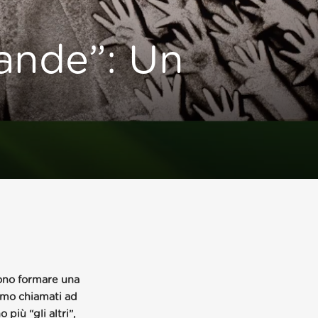
ande”: Un
sono formare una
iamo chiamati ad
più “gli altri”,