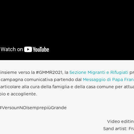
insieme verso la #GMMR2021, la
Sezione Migranti e Rifugiati
pr
 campagna comunicativa partendo dal
Messaggio di Papa Fra
rticolare alla cura della famiglia e della casa comune per attua
io e accogliente.
#VersounNOIsemprepiùGrande
Video editin
Sand artist: F