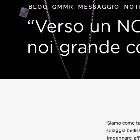
BLOG
,
GMMR
,
MESSAGGIO
,
NOT
“Verso un NO
noi grande c
“Siamo come tan
spiaggia bellis
impegnarci affi