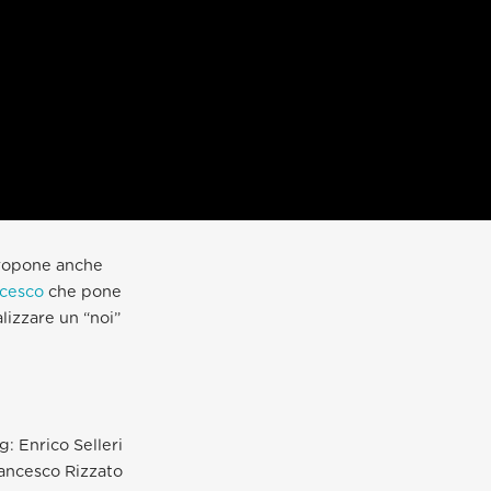
opone anche
ncesco
che pone
lizzare un “noi”
g: Enrico Selleri
rancesco Rizzato