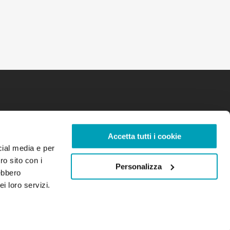
Accetta tutti i cookie
cial media e per
ro sito con i
Personalizza
rebbero
i loro servizi.