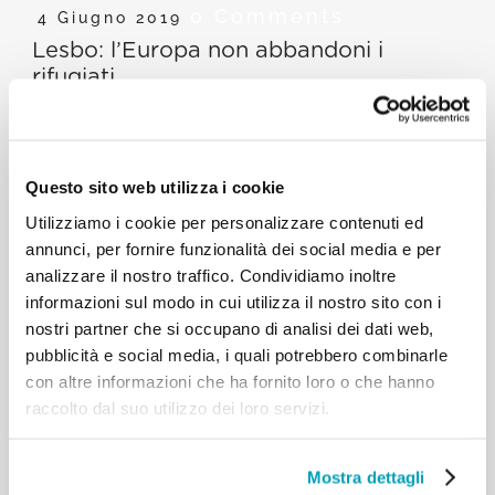
0 Comments
4 Giugno 2019
Lesbo: l’Europa non abbandoni i
rifugiati
“La Comunità Europea si è dimenticata che qui c’è
tanta gente che deve avere la #speranza”. Il card.
Questo sito web utilizza i cookie
Krajewski ha visitato i campi profughi di Lesbo a
Utilizziamo i cookie per personalizzare contenuti ed
nome del Santo Padre. “Non siete soli”, aveva detto
annunci, per fornire funzionalità dei social media e per
loro Papa Francesco. Ora l’Europa apra le porte e i
analizzare il nostro traffico. Condividiamo inoltre
cuori a questi fratelli in difficoltà.
informazioni sul modo in cui utilizza il nostro sito con i
nostri partner che si occupano di analisi dei dati web,
#PapaFrancesco #caring4migrants
pubblicità e social media, i quali potrebbero combinarle
con altre informazioni che ha fornito loro o che hanno
raccolto dal suo utilizzo dei loro servizi.
RELATED POSTS:
Mostra dettagli