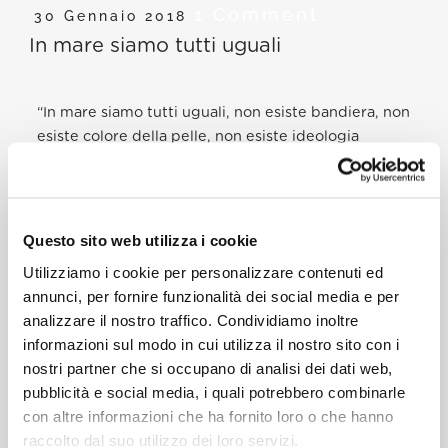
1 Comment
30 Gennaio 2018
In mare siamo tutti uguali
“In mare siamo tutti uguali, non esiste bandiera, non
esiste colore della pelle, non esiste ideologia
politica. Siamo tutti esseri umani.”
Mirko, Guardia Costiera Italiana
Gli
Angeli del mare
non sono eroi dei fumetti, sono
Questo sito web utilizza i cookie
persone reali, donne e uomini generosi che ahnno
Utilizziamo i cookie per personalizzare contenuti ed
deciso di mettere in gioco la propria vita per
annunci, per fornire funzionalità dei social media e per
salvare altre persone. Uomini e donne che mettono
analizzare il nostro traffico. Condividiamo inoltre
da parte le loro paure, debolezze e idee politiche,
informazioni sul modo in cui utilizza il nostro sito con i
per salvare qualcuno che non hanno mai
nostri partner che si occupano di analisi dei dati web,
incontrato…
pubblicità e social media, i quali potrebbero combinarle
con altre informazioni che ha fornito loro o che hanno
Ascolta anche la testimonianza di
Fatima, Volontaria
raccolto dal suo utilizzo dei loro servizi.
della Croce Rossa Italiana
.