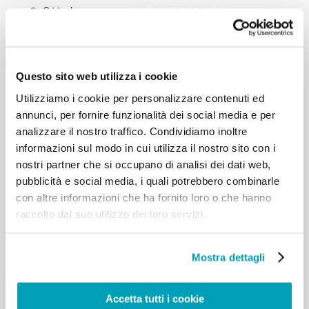
0 Comments
26 Ottobre 2017
L’incontro con il migrante sconfigge la
paura
Questo sito web utilizza i cookie
Le linee guida di Papa Francesco e 20 punti
Utilizziamo i cookie per personalizzare contenuti ed
d’azione per costruire una società in cui ci sia posto
annunci, per fornire funzionalità dei social media e per
per tutti.
analizzare il nostro traffico. Condividiamo inoltre
informazioni sul modo in cui utilizza il nostro sito con i
nostri partner che si occupano di analisi dei dati web,
pubblicità e social media, i quali potrebbero combinarle
RELATED POSTS:
con altre informazioni che ha fornito loro o che hanno
raccolto dal suo utilizzo dei loro servizi.
Mostra dettagli
Accetta tutti i cookie