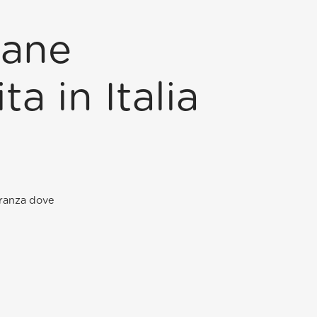
vane
ta in Italia
peranza dove