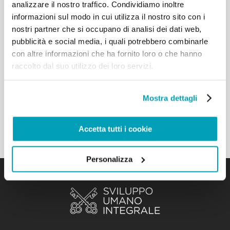
analizzare il nostro traffico. Condividiamo inoltre
0 Comments
22 Giugno 2017
informazioni sul modo in cui utilizza il nostro sito con i
Carlotta Carpi racconta la bellezza di
nostri partner che si occupano di analisi dei dati web,
conoscere i rifugiati e crescere insieme
pubblicità e social media, i quali potrebbero combinarle
a loro
con altre informazioni che ha fornito loro o che hanno
raccolto dal suo utilizzo dei loro servizi.
Condividere storie e culture rafforza le radici.
Carlotta Carpi racconta la sua esperienza con i
Mostra dettagli
rifugiati e parla di un viaggio arrichente oltre i
confini dello spazio.
Accetta tutti i cookie
Personalizza