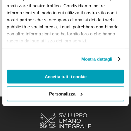
0 Comments
3 Febbraio 2017
analizzare il nostro traffico. Condividiamo inoltre
informazioni sul modo in cui utilizza il nostro sito con i
P. Fabio Baggio, CS, parla della
nostri partner che si occupano di analisi dei dati web,
Sezione Migranti e Rifugiati
pubblicità e social media, i quali potrebbero combinarle
con altre informazioni che ha fornito loro o che hanno
La missione primaria della Sezione Migranti e
raccolto dal suo utilizzo dei loro servizi.
Rifugiati della Santa Sede è quella di sostenere la
Chiesa-a livello locale, regionale, internazionale-
Mostra dettagli
nell’accompagnamento delle persone in tutte le
fasi della migrazione
Accetta tutti i cookie
Personalizza